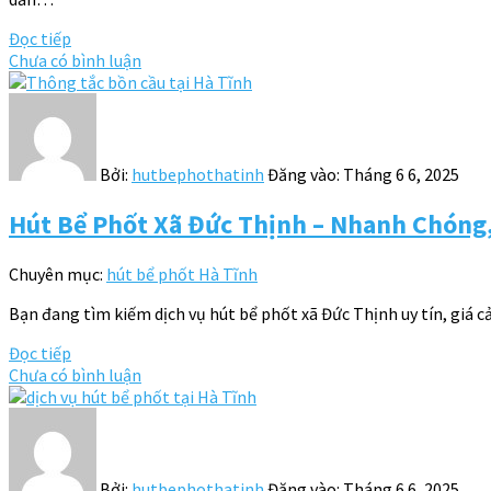
Đọc tiếp
Chưa có bình luận
Bởi:
hutbephothatinh
Đăng vào:
Tháng 6 6, 2025
Hút Bể Phốt Xã Đức Thịnh – Nhanh Chóng
Chuyên mục:
hút bể phốt Hà Tĩnh
Bạn đang tìm kiếm dịch vụ hút bể phốt xã Đức Thịnh uy tín, giá 
Đọc tiếp
Chưa có bình luận
Bởi:
hutbephothatinh
Đăng vào:
Tháng 6 6, 2025