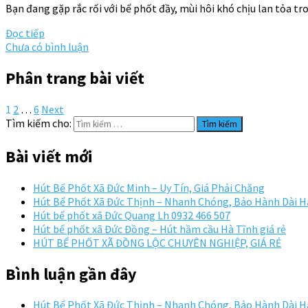
Bạn đang gặp rắc rối với bể phốt đầy, mùi hôi khó chịu lan tỏa t
Đọc tiếp
Chưa có bình luận
Phân trang bài viết
1
2
…
6
Next
Tìm kiếm cho:
Bài viết mới
Hút Bể Phốt Xã Đức Minh – Uy Tín, Giá Phải Chăng
Hút Bể Phốt Xã Đức Thịnh – Nhanh Chóng, Bảo Hành Dài 
Hút bể phốt xã Đức Quang Lh 0932 466 507
Hút bể phốt xã Đức Đồng – Hút hầm cầu Hà Tĩnh giá rẻ
HÚT BỂ PHỐT XÃ ĐỒNG LỘC CHUYÊN NGHIỆP, GIÁ RẺ
Bình luận gần đây
Hút Bể Phốt Xã Đức Thịnh – Nhanh Chóng, Bảo Hành Dài 