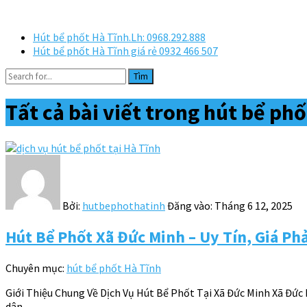
Hút bể phốt Hà Tĩnh.Lh: 0968.292.888
Hút bể phốt Hà Tĩnh giá rẻ 0932 466 507
Tìm
Tất cả bài viết trong
hút bể phố
Bởi:
hutbephothatinh
Đăng vào:
Tháng 6 12, 2025
Hút Bể Phốt Xã Đức Minh – Uy Tín, Giá Ph
Chuyên mục:
hút bể phốt Hà Tĩnh
Giới Thiệu Chung Về Dịch Vụ Hút Bể Phốt Tại Xã Đức Minh Xã Đức 
dân…