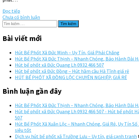
Đọc tiếp
Chưa có bình luận
Tìm
kiếm
cho:
Bài viết mới
Hút Bể Phốt Xã Đức Minh – Uy Tín, Giá Phải Chăng
Hút Bể Phốt Xã Đức Thịnh – Nhanh Chóng, Bảo Hành Dài 
Hút bể phốt xã Đức Quang Lh 0932 466 507
Hút bể phốt xã Đức Đồng – Hút hầm cầu Hà Tĩnh giá rẻ
HÚT BỂ PHỐT XÃ ĐỒNG LỘC CHUYÊN NGHIỆP, GIÁ RẺ
Bình luận gần đây
Hút Bể Phốt Xã Đức Thịnh – Nhanh Chóng, Bảo Hành Dài 
Hút bể phốt xã Đức Quang Lh 0932 466 507 - Hút bể phốt Hà
507
Hút Bể Phốt Xã Xuân Lộc – Nhanh Chóng, Giá Rẻ, Uy Tín Số 1
siêu tốt
Dịch vụ hút bể phốt xã Trường Lưu – Uy tín, giá cạnh tranh