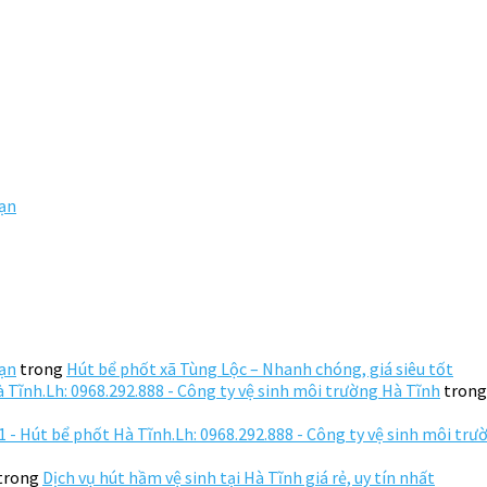
Hạn
Hạn
trong
Hút bể phốt xã Tùng Lộc – Nhanh chóng, giá siêu tốt
 Tĩnh.Lh: 0968.292.888 - Công ty vệ sinh môi trường Hà Tĩnh
tron
 - Hút bể phốt Hà Tĩnh.Lh: 0968.292.888 - Công ty vệ sinh môi tr
trong
Dịch vụ hút hầm vệ sinh tại Hà Tĩnh giá rẻ, uy tín nhất