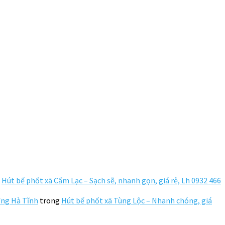
g
Hút bể phốt xã Cẩm Lạc – Sạch sẽ, nhanh gọn, giá rẻ, Lh 0932 466
ường Hà Tĩnh
trong
Hút bể phốt xã Tùng Lộc – Nhanh chóng, giá