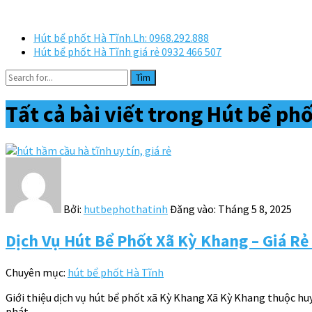
Hút bể phốt Hà Tĩnh.Lh: 0968.292.888
Hút bể phốt Hà Tĩnh giá rẻ 0932 466 507
Tìm
Tất cả bài viết trong
Hút bể phố
Bởi:
hutbephothatinh
Đăng vào:
Tháng 5 8, 2025
Dịch Vụ Hút Bể Phốt Xã Kỳ Khang – Giá Rẻ 
Chuyên mục:
hút bể phốt Hà Tĩnh
Giới thiệu dịch vụ hút bể phốt xã Kỳ Khang Xã Kỳ Khang thuộc huy
phát…