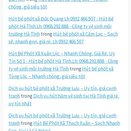
chóng, giá siêu tốt
Hút bể phốt xã Đức Quang Lh 0932 466 507 - Hút bể
phốt Hà Tĩnh.Lh: 0968.292.888 - Công ty vệ sinh môi
trường Hà Tĩnh
trong
Hút bể phốt xã Cẩm Lạc – Sạch
sẽ, nhanh gọn, giá rẻ, Lh 0932 466 507
Hút Bể Phốt Xã Xuân Lộc – Nhanh Chóng, Giá Rẻ, Uy
Tín Số 1 - Hút bể phốt Hà Tĩnh.Lh: 0968.292.888 - Công
ty vệ sinh môi trường Hà Tĩnh
trong
Hút bể phốt xã
Tùng Lộc – Nhanh chóng, giá siêu tốt
Dịch vụ hút bể phốt xã Trường Lưu – Uy tín, giá cạnh
tranh
trong
Dịch vụ hút hầm vệ sinh tại Hà Tĩnh giá rẻ,
uy tín nhất
Dịch vụ hút bể phốt xã Trường Lưu – Uy tín, giá cạnh
tranh
trong
Hút Bể Phốt Xã Thạch Xuân – Sạch Nhanh
Gọn, Gọi Là Có Ngay!