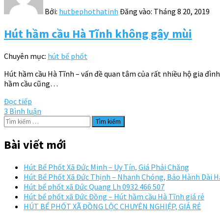
Bởi:
hutbephothatinh
Đăng vào:
Tháng 8 20, 2019
Hút hầm cầu Hà Tĩnh không gây mùi
Chuyên mục:
hút bể phốt
Hút hầm cầu Hà Tĩnh – vấn đề quan tâm của rất nhiều hộ gia đình
hầm cầu cũng…
Đọc tiếp
3 Bình luận
Tìm
kiếm
cho:
Bài viết mới
Hút Bể Phốt Xã Đức Minh – Uy Tín, Giá Phải Chăng
Hút Bể Phốt Xã Đức Thịnh – Nhanh Chóng, Bảo Hành Dài 
Hút bể phốt xã Đức Quang Lh 0932 466 507
Hút bể phốt xã Đức Đồng – Hút hầm cầu Hà Tĩnh giá rẻ
HÚT BỂ PHỐT XÃ ĐỒNG LỘC CHUYÊN NGHIỆP, GIÁ RẺ