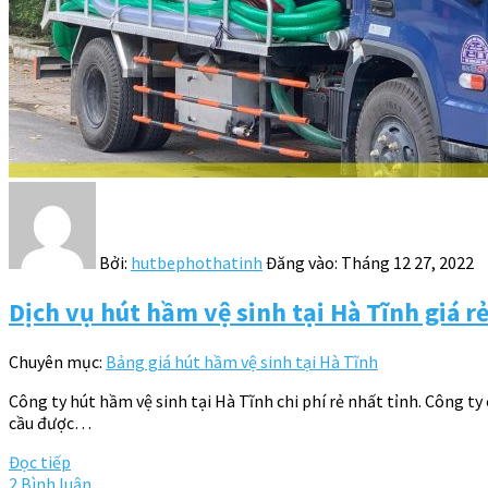
Bởi:
hutbephothatinh
Đăng vào:
Tháng 12 27, 2022
Dịch vụ hút hầm vệ sinh tại Hà Tĩnh giá rẻ
Chuyên mục:
Bảng giá hút hầm vệ sinh tại Hà Tĩnh
Công ty hút hầm vệ sinh tại Hà Tĩnh chi phí rẻ nhất tỉnh. Công t
cầu được…
Đọc tiếp
2 Bình luận