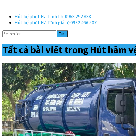
Hút bể phốt Hà Tĩnh.Lh: 0968.292.888
Hút bể phốt Hà Tĩnh giá rẻ 0932 466 507
Tìm
Tất cả bài viết trong
Hút hầm vệ