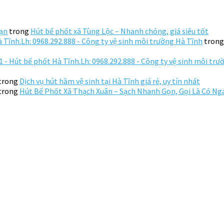
Hạn
trong
Hút bể phốt xã Tùng Lộc – Nhanh chóng, giá siêu tốt
 Tĩnh.Lh: 0968.292.888 - Công ty vệ sinh môi trường Hà Tĩnh
tron
 - Hút bể phốt Hà Tĩnh.Lh: 0968.292.888 - Công ty vệ sinh môi tr
trong
Dịch vụ hút hầm vệ sinh tại Hà Tĩnh giá rẻ, uy tín nhất
trong
Hút Bể Phốt Xã Thạch Xuân – Sạch Nhanh Gọn, Gọi Là Có Ng