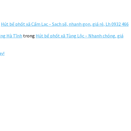
g
Hút bể phốt xã Cẩm Lạc – Sạch sẽ, nhanh gọn, giá rẻ, Lh 0932 466
ường Hà Tĩnh
trong
Hút bể phốt xã Tùng Lộc – Nhanh chóng, giá
ay!