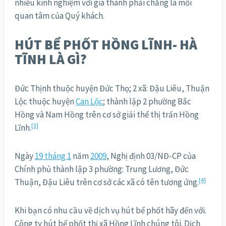
nhiều kinh nghiệm với giá thành phải chăng là mối
quan tâm của Quý khách.
HÚT BỂ PHỐT HỒNG LĨNH- HÀ
TĨNH LÀ GÌ?
Đức Thịnh thuộc huyện Đức Thọ; 2 xã: Đậu Liêu, Thuận
Lộc thuộc huyện
Can Lộc
; thành lập 2 phường Bắc
Hồng và Nam Hồng trên cơ sở giải thể thị trấn Hồng
[3]
Lĩnh.
Ngày
19 tháng 1
năm
2009
, Nghị định 03/NĐ-CP của
Chính phủ thành lập 3 phường: Trung Lương, Đức
[4]
Thuận, Đậu Liêu trên cơ sở các xã có tên tương ứng.
Khi bạn có nhu cầu về dịch vụ hút bể phốt hãy đến với.
Công ty hút bể phốt thị xã Hồng Lĩnh chúng tôi. Dịch