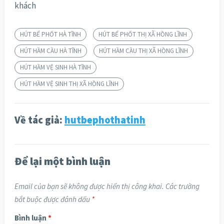
khách
HÚT BỂ PHỐT HÀ TĨNH
HÚT BỂ PHỐT THỊ XÃ HỒNG LĨNH
HÚT HẦM CẦU HÀ TĨNH
HÚT HẦM CẦU THỊ XÃ HỒNG LĨNH
HÚT HẦM VỆ SINH HÀ TĨNH
HÚT HẦM VỆ SINH THỊ XÃ HỒNG LĨNH
Về tác giả:
hutbephothatinh
Để lại một bình luận
Email của bạn sẽ không được hiển thị công khai.
Các trường
bắt buộc được đánh dấu
*
Bình luận
*