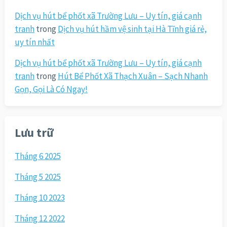
Dịch vụ hút bể phốt xã Trường Lưu – Uy tín, giá cạnh
tranh
trong
Dịch vụ hút hầm vệ sinh tại Hà Tĩnh giá rẻ,
uy tín nhất
Dịch vụ hút bể phốt xã Trường Lưu – Uy tín, giá cạnh
tranh
trong
Hút Bể Phốt Xã Thạch Xuân – Sạch Nhanh
Gọn, Gọi Là Có Ngay!
Lưu trữ
Tháng 6 2025
Tháng 5 2025
Tháng 10 2023
Tháng 12 2022