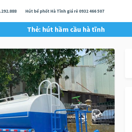
.292.888
Hút bể phốt Hà Tĩnh giá rẻ 0932 466 507
Thẻ:
hút hầm cầu hà tĩnh