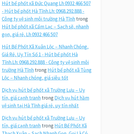
Hút bể phốt xã Đức Quang Lh 0932 466 507
- Hút bể phốt Hà Tĩnh.Lh: 0968.292.888 -
Công ty vệ sinh môi trường Hà Tĩnh
trong
Hút bể phốt xã Cẩm Lạc – Sạch sẽ, nhanh
gọn, giá rẻ, Lh 0932 466 507
Hút Bể Phốt Xã Xuân Lộc – Nhanh Chóng,
Giá Rẻ, Uy Tín Số 1 - Hút bể phốt Hà
Tĩnh.Lh: 0968.292.888 - Công ty vệ sinh môi
trường Hà Tĩnh
trong
Hút bể phốt xã Tùng
Lộc – Nhanh chóng, giá siêu tốt
Dịch vụ hút bể phốt xã Trường Lưu – Uy
tín, giá cạnh tranh
trong
Dịch vụ hút hầm
vệ sinh tại Hà Tĩnh giá rẻ, uy tín nhất
Dịch vụ hút bể phốt xã Trường Lưu – Uy
tín, giá cạnh tranh
trong
Hút Bể Phốt Xã
Thạch Xuân – Sạch Nhanh Gọn, Gọi Là Có