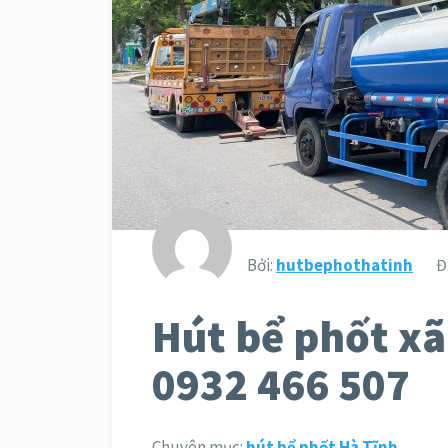
Bởi:
hutbephothatinh
Đ
Hút bể phốt x
0932 466 507
Chuyên mục:
hút bể phốt Hà Tĩnh