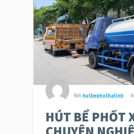
Bởi:
hutbephothatinh
Đ
HÚT BỂ PHỐT 
CHUYÊN NGHIỆP