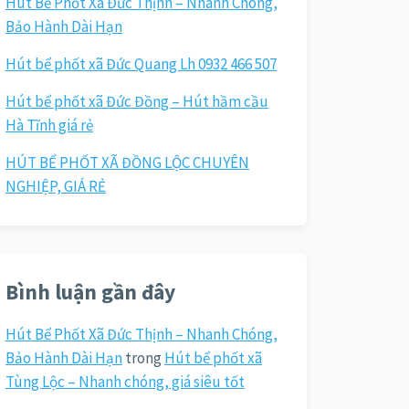
Hút Bể Phốt Xã Đức Thịnh – Nhanh Chóng,
Bảo Hành Dài Hạn
Hút bể phốt xã Đức Quang Lh 0932 466 507
Hút bể phốt xã Đức Đồng – Hút hầm cầu
Hà Tĩnh giá rẻ
HÚT BỂ PHỐT XÃ ĐỒNG LỘC CHUYÊN
NGHIỆP, GIÁ RẺ
Bình luận gần đây
Hút Bể Phốt Xã Đức Thịnh – Nhanh Chóng,
Bảo Hành Dài Hạn
trong
Hút bể phốt xã
Tùng Lộc – Nhanh chóng, giá siêu tốt