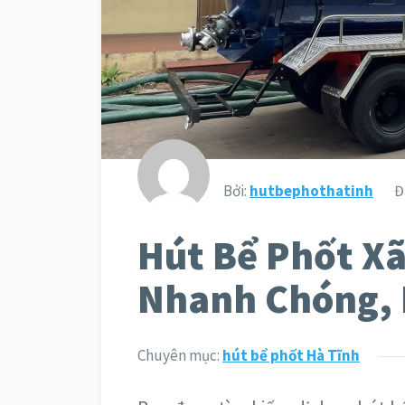
Bởi:
hutbephothatinh
Đ
Hút Bể Phốt Xã
Nhanh Chóng, 
Chuyên mục:
hút bể phốt Hà Tĩnh