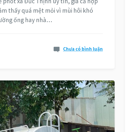
 phốt xã Đức Thịnh uy tín, giá cả hợp
cảm thấy quá mệt mỏi vì mùi hôi khó
 đường ống hay nhà…
Chưa có bình luận