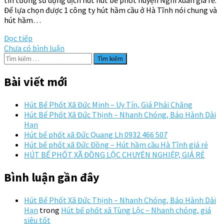
Để lựa chọn được 1 công ty hút hầm cầu ở Hà Tĩnh nói chung và
hút hầm…
Đọc tiếp
Chưa có bình luận
Tìm
kiếm
cho:
Bài viết mới
Hút Bể Phốt Xã Đức Minh – Uy Tín, Giá Phải Chăng
Hút Bể Phốt Xã Đức Thịnh – Nhanh Chóng, Bảo Hành Dài
Hạn
Hút bể phốt xã Đức Quang Lh 0932 466 507
Hút bể phốt xã Đức Đồng – Hút hầm cầu Hà Tĩnh giá rẻ
HÚT BỂ PHỐT XÃ ĐỒNG LỘC CHUYÊN NGHIỆP, GIÁ RẺ
Bình luận gần đây
Hút Bể Phốt Xã Đức Thịnh – Nhanh Chóng, Bảo Hành Dài
Hạn
trong
Hút bể phốt xã Tùng Lộc – Nhanh chóng, giá
siêu tốt