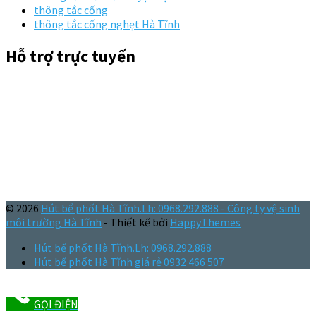
thông tắc cống
thông tắc cống nghẹt Hà Tĩnh
Hỗ trợ trực tuyến
© 2026
Hút bể phốt Hà Tĩnh.Lh: 0968.292.888 - Công ty vệ sinh
môi trường Hà Tĩnh
- Thiết kế bởi
HappyThemes
Hút bể phốt Hà Tĩnh.Lh: 0968.292.888
Hút bể phốt Hà Tĩnh giá rẻ 0932 466 507
GỌI ĐIỆN