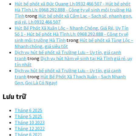
Hút bể phốt xã Đức Quang Lh 0932 466 507 - Hút bể phốt
Hà Tĩnh.Lh: 0968.292.888 - Công ty vệ sinh môi trường Hà
Tĩnh
trong
Hút bể phốt xã Cẩm Lạc – Sạch sẽ, nhanh gọn,
giá rẻ, Lh 0932 466 507
Hút Bể Phốt Xã Xuân Lộc – Nhanh Chóng, Giá Rẻ, Uy Tín
Số 1 - Hút bể phốt Hà Tĩnh.Lh: 0968.292.888 - Công ty vệ
sinh môi trường Hà Tĩnh
trong
Hút bể phốt xã Tùng Lộc –
Nhanh chóng, giá siêu tốt
Dịch vụ hút bể phốt xã Trường Lưu – Uy tín, giá cạnh
tranh
trong
Dịch vụ hút hầm vệ sinh tại Hà Tĩnh giá rẻ, uy
tín nhất
Dịch vụ hút bể phốt xã Trường Lưu – Uy tín, giá cạnh
tranh
trong
Hút Bể Phốt Xã Thạch Xuân – Sạch Nhanh
Gọn, Gọi Là Có Ngay!
Lưu trữ
Tháng 6 2025
Tháng 5 2025
Tháng 10 2023
Tháng 12 2022
Tháng 6 2021