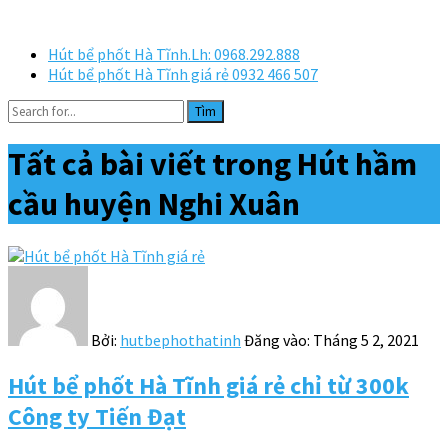
Hút bể phốt Hà Tĩnh.Lh: 0968.292.888
Hút bể phốt Hà Tĩnh giá rẻ 0932 466 507
Tìm
Tất cả bài viết trong
Hút hầm
cầu huyện Nghi Xuân
Bởi:
hutbephothatinh
Đăng vào:
Tháng 5 2, 2021
Hút bể phốt Hà Tĩnh giá rẻ chỉ từ 300k
Công ty Tiến Đạt