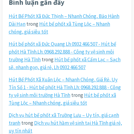
Bình luận gần đây
Hút Bể Phốt Xã Đức Thịnh – Nhanh Chóng, Bảo Hành
Dài Hạn
trong
Hút bể phốt xã Tùng Lộc – Nhanh
chóng, giá siêu tốt
Hút bể phốt xã Đức Quang Lh 0932 466 507 - Hút bể
phốt Hà Tĩnh.Lh: 0968.292.888 - Công ty vệ sinh môi
trường Hà Tĩnh
trong
Hút bể phốt xã Cẩm Lạc – Sạch
sẽ, nhanh gọn, giá rẻ, Lh 0932 466 507
Hút Bể Phốt Xã Xuân Lộc – Nhanh Chóng, Giá Rẻ, Uy
Tín Số 1 - Hút bể phốt Hà Tĩnh.Lh: 0968.292.888 - Công
ty vệ sinh môi trường Hà Tĩnh
trong
Hút bể phốt xã
Tùng Lộc – Nhanh chóng, giá siêu tốt
Dịch vụ hút bể phốt xã Trường Lưu – Uy tín, giá cạnh
tranh
trong
Dịch vụ hút hầm vệ sinh tại Hà Tĩnh giá rẻ,
uy tín nhất