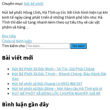
Chuyên mục:
hút bể phốt
Hút bể phốt Hồng Lĩnh, Hà Tĩnh uy tín. Với tình hình hiện tại khi
kinh tế ngày càng phát triển ở những thành phố lớn như. Hà
Tĩnh thì dân số tang nhanh kèm theo sự tiêu thụ về các vật
phẩm và hàng…
Đọc tiếp
Chưa có bình luận
Tìm kiếm cho:
Bài viết mới
Hút Bể Phốt Xã Đức Minh – Uy Tín, Giá Phải Chăng
Hút Bể Phốt Xã Đức Thịnh – Nhanh Chóng, Bảo Hành Dài
Hạn
Hút bể phốt xã Đức Quang Lh 0932 466 507
Hút bể phốt xã Đức Đồng – Hút hầm cầu Hà Tĩnh giá rẻ
HÚT BỂ PHỐT XÃ ĐỒNG LỘC CHUYÊN NGHIỆP, GIÁ RẺ
Bình luận gần đây