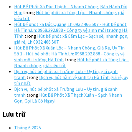
Hút Bể Phốt Xã Đức Thịnh – Nhanh Chóng, Bảo Hành Dài
Hạn
trong
Hút bể phốt xã Tùng Lộc – Nhanh chóng, giá
siêu tốt
Hút bể phốt xã Đức Quang Lh 0932 466 507 - Hút bể phốt
Hà Tĩnh.Lh: 0968.292.888 - Công ty vệ sinh môi trường Hà
Tĩnh
trong
Hút bể phốt xã Cẩm Lạc – Sạch sẽ, nhanh gọn,
giá rẻ, Lh 0932 466 507
Hút Bể Phốt Xã Xuân Lộc – Nhanh Chóng, Giá Rẻ, Uy Tín
Số 1 - Hút bể phốt Hà Tĩnh.Lh: 0968.292.888 - Công ty vệ
sinh môi trường Hà Tĩnh
trong
Hút bể phốt xã Tùng Lộc –
Nhanh chóng, giá siêu tốt
Dịch vụ hút bể phốt xã Trường Lưu – Uy tín, giá cạnh
tranh
trong
Dịch vụ hút hầm vệ sinh tại Hà Tĩnh giá rẻ, uy
tín nhất
Dịch vụ hút bể phốt xã Trường Lưu – Uy tín, giá cạnh
tranh
trong
Hút Bể Phốt Xã Thạch Xuân – Sạch Nhanh
Gọn, Gọi Là Có Ngay!
Lưu trữ
Tháng 6 2025