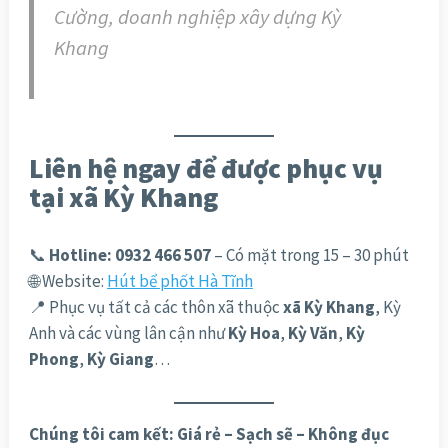
Cường, doanh nghiệp xây dựng Kỳ
Khang
Liên hệ ngay để được phục vụ
tại xã Kỳ Khang
📞
Hotline: 0932 466 507
– Có mặt trong 15 – 30 phút
🌐 Website:
Hút bể phốt Hà Tĩnh
📍 Phục vụ tất cả các thôn xã thuộc
xã Kỳ Khang
, Kỳ
Anh và các vùng lân cận như
Kỳ Hoa
,
Kỳ Văn
,
Kỳ
Phong
,
Kỳ Giang
…
Chúng tôi cam kết: Giá rẻ – Sạch sẽ – Không đục