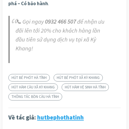
phá – Có bảo hành
.
📞 Gọi ngay
0932 466 507
để nhận ưu
đãi lên tới 20% cho khách hàng lần
đầu tiên sử dụng dịch vụ tại xã Kỳ
Khang!
HÚT BỂ PHỐT HÀ TĨNH
HÚT BỂ PHỐT XÃ KỲ KHANG
HÚT HẦM CẦU XÃ KỲ KHANG
HÚT HẦM VỆ SINH HÀ TĨNH
THÔNG TẮC BỒN CẦU HÀ TĨNH
Về tác giả:
hutbephothatinh