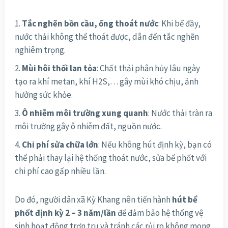
Tắc nghẽn bồn cầu, ống thoát nước
: Khi bể đầy,
nước thải không thể thoát được, dẫn đến tắc nghẽn
nghiêm trọng.
Mùi hôi thối lan tỏa
: Chất thải phân hủy lâu ngày
tạo ra khí metan, khí H2S,… gây mùi khó chịu, ảnh
hưởng sức khỏe.
Ô nhiễm môi trường xung quanh
: Nước thải tràn ra
môi trường gây ô nhiễm đất, nguồn nước.
Chi phí sửa chữa lớn
: Nếu không hút định kỳ, bạn có
thể phải thay lại hệ thống thoát nước, sửa bể phốt với
chi phí cao gấp nhiều lần.
Do đó, người dân xã Kỳ Khang nên tiến hành
hút bể
phốt định kỳ 2 – 3 năm/lần
để đảm bảo hệ thống vệ
sinh hoạt động trơn tru và tránh các rủi ro không mong