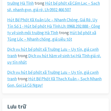
trường Hà Tĩnh
trong
Hút bể phốt xã Cẩm Lạc – Sạch
sẽ, nhanh gọn, giá rẻ, Lh 0932 466 507
Hút Bể Phốt Xã Xuân Lộc – Nhanh Chóng, Giá Rẻ, Uy
Tín Số 1 - Hút bể phốt Hà Tĩnh.Lh: 0968.292.888 - Công
ty vệ sinh môi trường Hà Tĩnh
trong
Hút bể phốt xã
Tùng Lộc – Nhanh chóng, giá siêu tốt
Dịch vụ hút bể phốt xã Trường Lưu – Uy tín, giá cạnh
tranh
trong
Dịch vụ hút hầm vệ sinh tại Hà Tĩnh giá rẻ,
uy tín nhất
Dịch vụ hút bể phốt xã Trường Lưu – Uy tín, giá cạnh
tranh
trong
Hút Bể Phốt Xã Thạch Xuân – Sạch Nhanh
Gọn, Gọi Là Có Ngay!
Lưu trữ