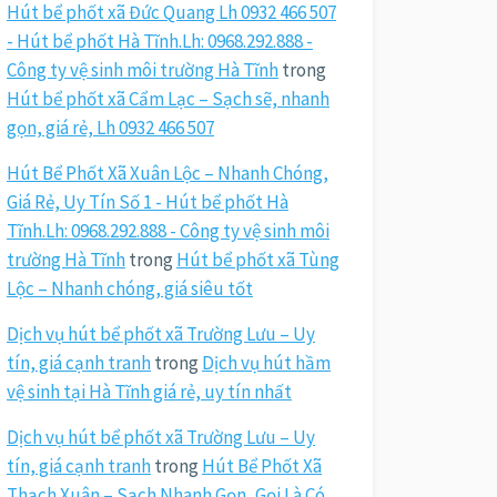
Hút bể phốt xã Đức Quang Lh 0932 466 507
- Hút bể phốt Hà Tĩnh.Lh: 0968.292.888 -
Công ty vệ sinh môi trường Hà Tĩnh
trong
Hút bể phốt xã Cẩm Lạc – Sạch sẽ, nhanh
gọn, giá rẻ, Lh 0932 466 507
Hút Bể Phốt Xã Xuân Lộc – Nhanh Chóng,
Giá Rẻ, Uy Tín Số 1 - Hút bể phốt Hà
Tĩnh.Lh: 0968.292.888 - Công ty vệ sinh môi
trường Hà Tĩnh
trong
Hút bể phốt xã Tùng
Lộc – Nhanh chóng, giá siêu tốt
Dịch vụ hút bể phốt xã Trường Lưu – Uy
tín, giá cạnh tranh
trong
Dịch vụ hút hầm
vệ sinh tại Hà Tĩnh giá rẻ, uy tín nhất
Dịch vụ hút bể phốt xã Trường Lưu – Uy
tín, giá cạnh tranh
trong
Hút Bể Phốt Xã
Thạch Xuân – Sạch Nhanh Gọn, Gọi Là Có