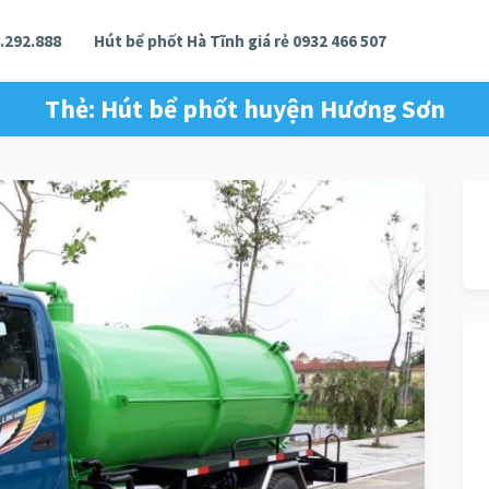
.292.888
Hút bể phốt Hà Tĩnh giá rẻ 0932 466 507
Thẻ:
Hút bể phốt huyện Hương Sơn