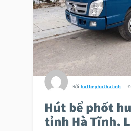
Bởi:
hutbephothatinh
Đ
Hút bể phốt h
tỉnh Hà Tĩnh. 