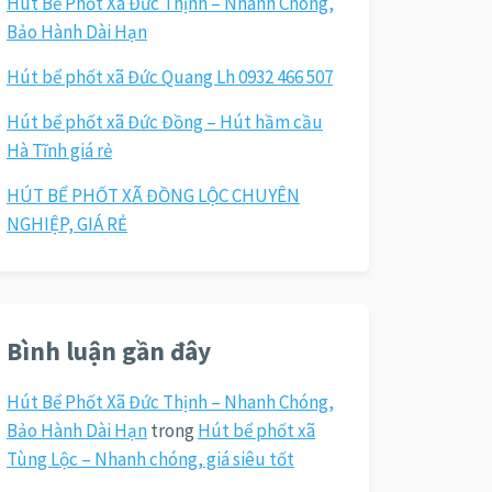
Hút Bể Phốt Xã Đức Thịnh – Nhanh Chóng,
Bảo Hành Dài Hạn
Hút bể phốt xã Đức Quang Lh 0932 466 507
Hút bể phốt xã Đức Đồng – Hút hầm cầu
Hà Tĩnh giá rẻ
HÚT BỂ PHỐT XÃ ĐỒNG LỘC CHUYÊN
NGHIỆP, GIÁ RẺ
Bình luận gần đây
Hút Bể Phốt Xã Đức Thịnh – Nhanh Chóng,
Bảo Hành Dài Hạn
trong
Hút bể phốt xã
Tùng Lộc – Nhanh chóng, giá siêu tốt