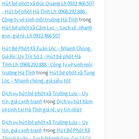
Hút bể phốt xã Đức Quang Lh 0932 466 507
- Hút bể phốt Hà Tĩnh.Lh: 0968.292.888 -
Công ty vệ sinh môi trường Hà Tĩnh
trong
Hút bể phốt xã Cẩm Lạc – Sạch sẽ, nhanh
gọn, giá rẻ, Lh 0932 466 507
Hút Bể Phốt Xã Xuân Lộc – Nhanh Chóng,
Giá Rẻ, Uy Tín Số 1 - Hút bể phốt Hà
Tĩnh.Lh: 0968.292.888 - Công ty vệ sinh môi
trường Hà Tĩnh
trong
Hút bể phốt xã Tùng
Lộc – Nhanh chóng, giá siêu tốt
Dịch vụ hút bể phốt xã Trường Lưu – Uy
tín, giá cạnh tranh
trong
Dịch vụ hút hầm
vệ sinh tại Hà Tĩnh giá rẻ, uy tín nhất
Dịch vụ hút bể phốt xã Trường Lưu – Uy
tín, giá cạnh tranh
trong
Hút Bể Phốt Xã
Thạch Xuân – Sạch Nhanh Gọn, Gọi Là Có