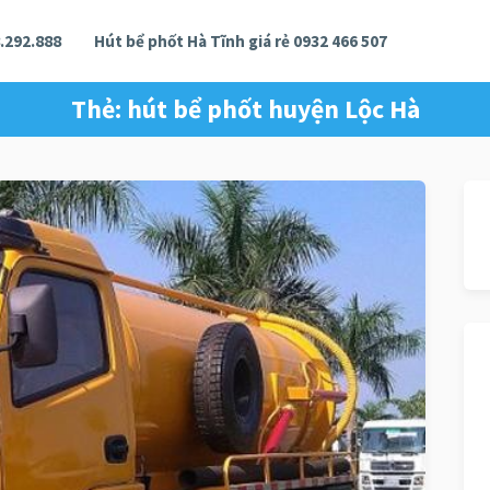
.292.888
Hút bể phốt Hà Tĩnh giá rẻ 0932 466 507
Thẻ:
hút bể phốt huyện Lộc Hà