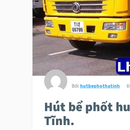
Bởi:
hutbephothatinh
Đ
Hút bể phốt hu
Tĩnh.