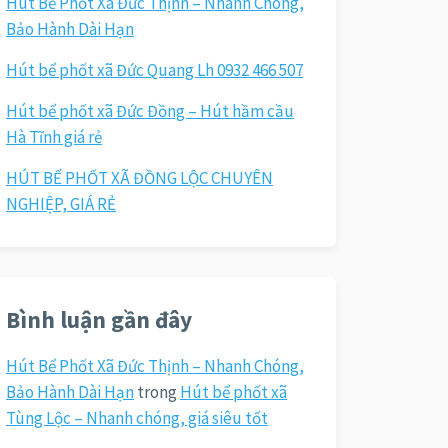
Hút Bể Phốt Xã Đức Thịnh – Nhanh Chóng,
Bảo Hành Dài Hạn
Hút bể phốt xã Đức Quang Lh 0932 466 507
Hút bể phốt xã Đức Đồng – Hút hầm cầu
Hà Tĩnh giá rẻ
HÚT BỂ PHỐT XÃ ĐỒNG LỘC CHUYÊN
NGHIỆP, GIÁ RẺ
Bình luận gần đây
Hút Bể Phốt Xã Đức Thịnh – Nhanh Chóng,
Bảo Hành Dài Hạn
trong
Hút bể phốt xã
Tùng Lộc – Nhanh chóng, giá siêu tốt