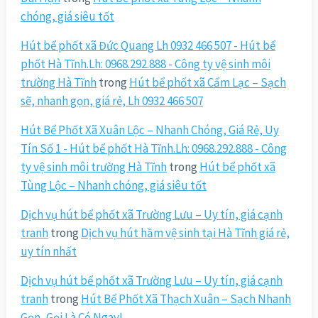
chóng, giá siêu tốt
Hút bể phốt xã Đức Quang Lh 0932 466 507 - Hút bể
phốt Hà Tĩnh.Lh: 0968.292.888 - Công ty vệ sinh môi
trường Hà Tĩnh
trong
Hút bể phốt xã Cẩm Lạc – Sạch
sẽ, nhanh gọn, giá rẻ, Lh 0932 466 507
Hút Bể Phốt Xã Xuân Lộc – Nhanh Chóng, Giá Rẻ, Uy
Tín Số 1 - Hút bể phốt Hà Tĩnh.Lh: 0968.292.888 - Công
ty vệ sinh môi trường Hà Tĩnh
trong
Hút bể phốt xã
Tùng Lộc – Nhanh chóng, giá siêu tốt
Dịch vụ hút bể phốt xã Trường Lưu – Uy tín, giá cạnh
tranh
trong
Dịch vụ hút hầm vệ sinh tại Hà Tĩnh giá rẻ,
uy tín nhất
Dịch vụ hút bể phốt xã Trường Lưu – Uy tín, giá cạnh
tranh
trong
Hút Bể Phốt Xã Thạch Xuân – Sạch Nhanh
Gọn, Gọi Là Có Ngay!