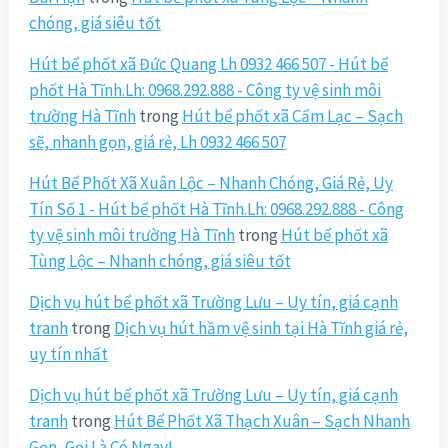
chóng, giá siêu tốt
Hút bể phốt xã Đức Quang Lh 0932 466 507 - Hút bể
phốt Hà Tĩnh.Lh: 0968.292.888 - Công ty vệ sinh môi
trường Hà Tĩnh
trong
Hút bể phốt xã Cẩm Lạc – Sạch
sẽ, nhanh gọn, giá rẻ, Lh 0932 466 507
Hút Bể Phốt Xã Xuân Lộc – Nhanh Chóng, Giá Rẻ, Uy
Tín Số 1 - Hút bể phốt Hà Tĩnh.Lh: 0968.292.888 - Công
ty vệ sinh môi trường Hà Tĩnh
trong
Hút bể phốt xã
Tùng Lộc – Nhanh chóng, giá siêu tốt
Dịch vụ hút bể phốt xã Trường Lưu – Uy tín, giá cạnh
tranh
trong
Dịch vụ hút hầm vệ sinh tại Hà Tĩnh giá rẻ,
uy tín nhất
Dịch vụ hút bể phốt xã Trường Lưu – Uy tín, giá cạnh
tranh
trong
Hút Bể Phốt Xã Thạch Xuân – Sạch Nhanh
Gọn, Gọi Là Có Ngay!