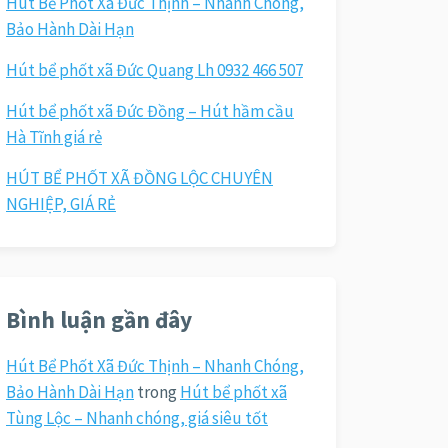
Hút Bể Phốt Xã Đức Thịnh – Nhanh Chóng,
Bảo Hành Dài Hạn
Hút bể phốt xã Đức Quang Lh 0932 466 507
Hút bể phốt xã Đức Đồng – Hút hầm cầu
Hà Tĩnh giá rẻ
HÚT BỂ PHỐT XÃ ĐỒNG LỘC CHUYÊN
NGHIỆP, GIÁ RẺ
Bình luận gần đây
Hút Bể Phốt Xã Đức Thịnh – Nhanh Chóng,
Bảo Hành Dài Hạn
trong
Hút bể phốt xã
Tùng Lộc – Nhanh chóng, giá siêu tốt