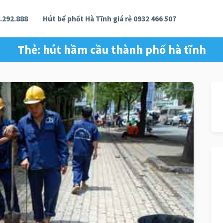
.292.888
Hút bể phốt Hà Tĩnh giá rẻ 0932 466 507
Thẻ:
hút hầm cầu thành phố hà tĩnh