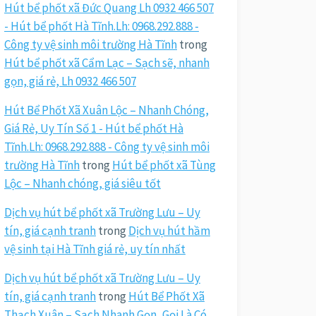
Hút bể phốt xã Đức Quang Lh 0932 466 507
- Hút bể phốt Hà Tĩnh.Lh: 0968.292.888 -
Công ty vệ sinh môi trường Hà Tĩnh
trong
Hút bể phốt xã Cẩm Lạc – Sạch sẽ, nhanh
gọn, giá rẻ, Lh 0932 466 507
Hút Bể Phốt Xã Xuân Lộc – Nhanh Chóng,
Giá Rẻ, Uy Tín Số 1 - Hút bể phốt Hà
Tĩnh.Lh: 0968.292.888 - Công ty vệ sinh môi
trường Hà Tĩnh
trong
Hút bể phốt xã Tùng
Lộc – Nhanh chóng, giá siêu tốt
Dịch vụ hút bể phốt xã Trường Lưu – Uy
tín, giá cạnh tranh
trong
Dịch vụ hút hầm
vệ sinh tại Hà Tĩnh giá rẻ, uy tín nhất
Dịch vụ hút bể phốt xã Trường Lưu – Uy
tín, giá cạnh tranh
trong
Hút Bể Phốt Xã
Thạch Xuân – Sạch Nhanh Gọn, Gọi Là Có