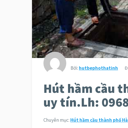
Bởi:
hutbephothatinh
Đ
Hút hầm cầu t
uy tín.Lh: 096
Chuyên mục:
Hút hầm cầu thành phố Hà