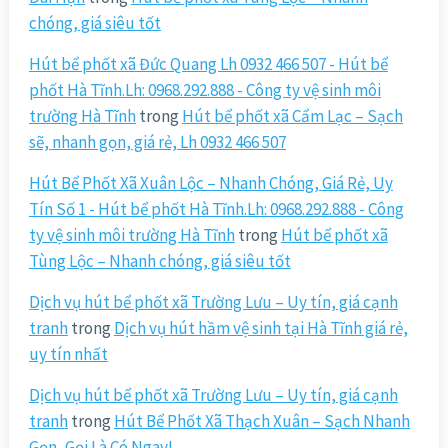
chóng, giá siêu tốt
Hút bể phốt xã Đức Quang Lh 0932 466 507 - Hút bể
phốt Hà Tĩnh.Lh: 0968.292.888 - Công ty vệ sinh môi
trường Hà Tĩnh
trong
Hút bể phốt xã Cẩm Lạc – Sạch
sẽ, nhanh gọn, giá rẻ, Lh 0932 466 507
Hút Bể Phốt Xã Xuân Lộc – Nhanh Chóng, Giá Rẻ, Uy
Tín Số 1 - Hút bể phốt Hà Tĩnh.Lh: 0968.292.888 - Công
ty vệ sinh môi trường Hà Tĩnh
trong
Hút bể phốt xã
Tùng Lộc – Nhanh chóng, giá siêu tốt
Dịch vụ hút bể phốt xã Trường Lưu – Uy tín, giá cạnh
tranh
trong
Dịch vụ hút hầm vệ sinh tại Hà Tĩnh giá rẻ,
uy tín nhất
Dịch vụ hút bể phốt xã Trường Lưu – Uy tín, giá cạnh
tranh
trong
Hút Bể Phốt Xã Thạch Xuân – Sạch Nhanh
Gọn, Gọi Là Có Ngay!