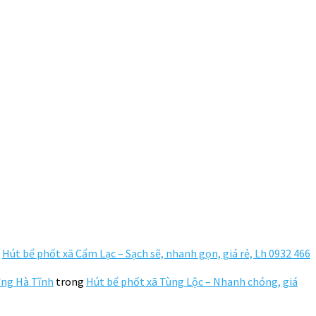
g
Hút bể phốt xã Cẩm Lạc – Sạch sẽ, nhanh gọn, giá rẻ, Lh 0932 466
ường Hà Tĩnh
trong
Hút bể phốt xã Tùng Lộc – Nhanh chóng, giá