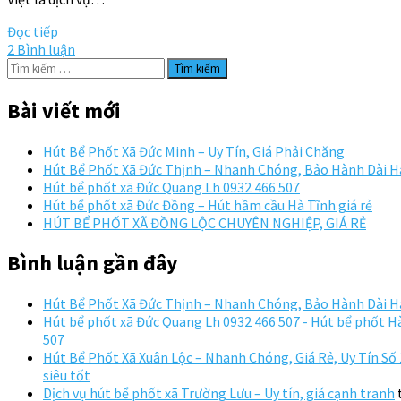
Đọc tiếp
2 Bình luận
Tìm
kiếm
cho:
Bài viết mới
Hút Bể Phốt Xã Đức Minh – Uy Tín, Giá Phải Chăng
Hút Bể Phốt Xã Đức Thịnh – Nhanh Chóng, Bảo Hành Dài 
Hút bể phốt xã Đức Quang Lh 0932 466 507
Hút bể phốt xã Đức Đồng – Hút hầm cầu Hà Tĩnh giá rẻ
HÚT BỂ PHỐT XÃ ĐỒNG LỘC CHUYÊN NGHIỆP, GIÁ RẺ
Bình luận gần đây
Hút Bể Phốt Xã Đức Thịnh – Nhanh Chóng, Bảo Hành Dài 
Hút bể phốt xã Đức Quang Lh 0932 466 507 - Hút bể phốt Hà
507
Hút Bể Phốt Xã Xuân Lộc – Nhanh Chóng, Giá Rẻ, Uy Tín Số 1
siêu tốt
Dịch vụ hút bể phốt xã Trường Lưu – Uy tín, giá cạnh tranh