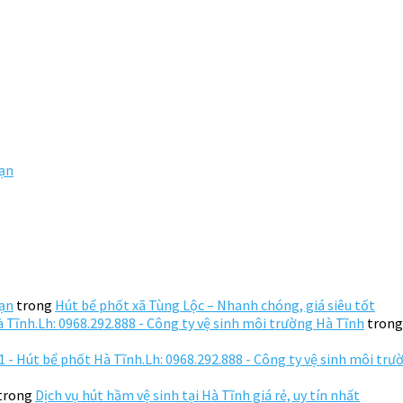
Hạn
Hạn
trong
Hút bể phốt xã Tùng Lộc – Nhanh chóng, giá siêu tốt
 Tĩnh.Lh: 0968.292.888 - Công ty vệ sinh môi trường Hà Tĩnh
tron
 - Hút bể phốt Hà Tĩnh.Lh: 0968.292.888 - Công ty vệ sinh môi tr
trong
Dịch vụ hút hầm vệ sinh tại Hà Tĩnh giá rẻ, uy tín nhất