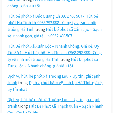
chóng, giá siêu tốt
Hút bể phốt xã Đức Quang Lh 0932 466 507 - Hút bể
phốt Hà Tĩnh.Lh: 0968.292.888 - Công ty vệ sinh môi
trường Hà Tĩnh
trong
Hút bể phốt xã Cẩm Lạc – Sạch
sẽ, nhanh gọn, giá rẻ, Lh 0932 466 507
Hút Bể Phốt Xã Xuân Lộc – Nhanh Chóng, Giá Rẻ, Uy
Tín Số 1 - Hút bể phốt Hà Tĩnh.Lh: 0968.292.888 - Công
ty vệ sinh môi trường Hà Tĩnh
trong
Hút bể phốt xã
Tùng Lộc – Nhanh chóng, giá siêu tốt
Dịch vụ hút bể phốt xã Trường Lưu – Uy tín, giá cạnh
tranh
trong
Dịch vụ hút hầm vệ sinh tại Hà Tĩnh giá rẻ,
uy tín nhất
Dịch vụ hút bể phốt xã Trường Lưu – Uy tín, giá cạnh
tranh
trong
Hút Bể Phốt Xã Thạch Xuân – Sạch Nhanh
Gọn, Gọi Là Có Ngay!