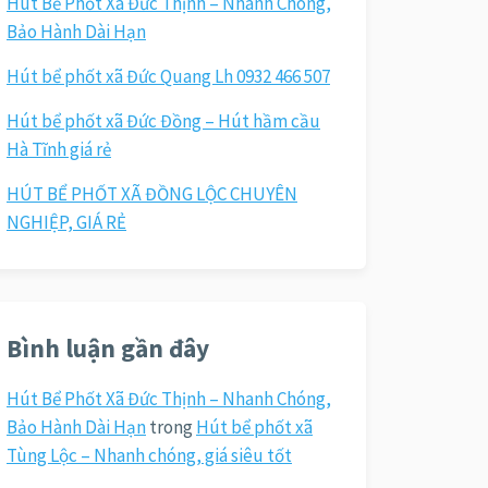
Hút Bể Phốt Xã Đức Thịnh – Nhanh Chóng,
Bảo Hành Dài Hạn
Hút bể phốt xã Đức Quang Lh 0932 466 507
Hút bể phốt xã Đức Đồng – Hút hầm cầu
Hà Tĩnh giá rẻ
HÚT BỂ PHỐT XÃ ĐỒNG LỘC CHUYÊN
NGHIỆP, GIÁ RẺ
Bình luận gần đây
Hút Bể Phốt Xã Đức Thịnh – Nhanh Chóng,
Bảo Hành Dài Hạn
trong
Hút bể phốt xã
Tùng Lộc – Nhanh chóng, giá siêu tốt