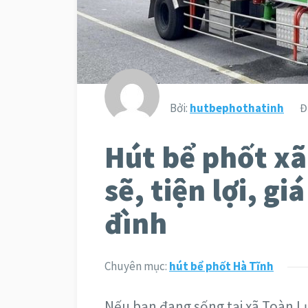
Bởi:
hutbephothatinh
Đ
Hút bể phốt xã
sẽ, tiện lợi, gi
đình
Chuyên mục:
hút bể phốt Hà Tĩnh
Nếu bạn đang sống tại xã Toàn L