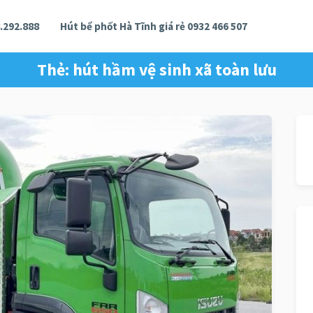
.292.888
Hút bể phốt Hà Tĩnh giá rẻ 0932 466 507
Thẻ:
hút hầm vệ sinh xã toàn lưu