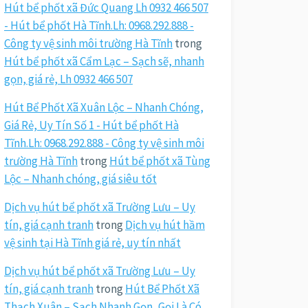
Hút bể phốt xã Đức Quang Lh 0932 466 507
- Hút bể phốt Hà Tĩnh.Lh: 0968.292.888 -
Công ty vệ sinh môi trường Hà Tĩnh
trong
Hút bể phốt xã Cẩm Lạc – Sạch sẽ, nhanh
gọn, giá rẻ, Lh 0932 466 507
Hút Bể Phốt Xã Xuân Lộc – Nhanh Chóng,
Giá Rẻ, Uy Tín Số 1 - Hút bể phốt Hà
Tĩnh.Lh: 0968.292.888 - Công ty vệ sinh môi
trường Hà Tĩnh
trong
Hút bể phốt xã Tùng
Lộc – Nhanh chóng, giá siêu tốt
Dịch vụ hút bể phốt xã Trường Lưu – Uy
tín, giá cạnh tranh
trong
Dịch vụ hút hầm
vệ sinh tại Hà Tĩnh giá rẻ, uy tín nhất
Dịch vụ hút bể phốt xã Trường Lưu – Uy
tín, giá cạnh tranh
trong
Hút Bể Phốt Xã
Thạch Xuân – Sạch Nhanh Gọn, Gọi Là Có