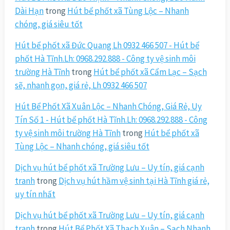
Dài Hạn
trong
Hút bể phốt xã Tùng Lộc – Nhanh
chóng, giá siêu tốt
Hút bể phốt xã Đức Quang Lh 0932 466 507 - Hút bể
phốt Hà Tĩnh.Lh: 0968.292.888 - Công ty vệ sinh môi
trường Hà Tĩnh
trong
Hút bể phốt xã Cẩm Lạc – Sạch
sẽ, nhanh gọn, giá rẻ, Lh 0932 466 507
Hút Bể Phốt Xã Xuân Lộc – Nhanh Chóng, Giá Rẻ, Uy
Tín Số 1 - Hút bể phốt Hà Tĩnh.Lh: 0968.292.888 - Công
ty vệ sinh môi trường Hà Tĩnh
trong
Hút bể phốt xã
Tùng Lộc – Nhanh chóng, giá siêu tốt
Dịch vụ hút bể phốt xã Trường Lưu – Uy tín, giá cạnh
tranh
trong
Dịch vụ hút hầm vệ sinh tại Hà Tĩnh giá rẻ,
uy tín nhất
Dịch vụ hút bể phốt xã Trường Lưu – Uy tín, giá cạnh
tranh
trong
Hút Bể Phốt Xã Thạch Xuân – Sạch Nhanh