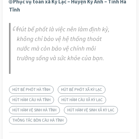
🌐
Phục vụ toàn xã Kỳ Lạc – Huyện Kỳ Anh – Tỉnh Hà
Tĩnh
Hút bể phốt là việc nên làm định kỳ,
không chỉ bảo vệ hệ thống thoát
nước mà còn bảo vệ chính môi
trường sống và sức khỏe của bạn.
HÚT BỂ PHỐT HÀ TĨNH
HÚT BỂ PHỐT XÃ KỲ LẠC
HÚT HẦM CẦU HÀ TĨNH
HÚT HẦM CẦU XÃ KỲ LẠC
HÚT HẦM VỆ SINH HÀ TĨNH
HÚT HẦM VỆ SINH XÃ KỲ LẠC
THÔNG TẮC BỒN CẦU HÀ TĨNH