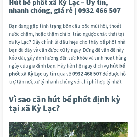
Hút bể phốt xã Kỳ Lạc – Uy tín,
nhanh chóng, giá rẻ | 0932 466 507
Bạn đang gặp tình trạng bồn cầu bốc mùi hôi, thoát
nước chậm, hoặc thậm chí bị trào ngược chất thải tại
xã Kỳ Lạc? Đây chính là dấu hiệu cho thấy bể phốt nhà
bạn đã đầy và cần được xử lý ngay. Đừng để vấn đề này
kéo dài, gây ảnh hưởng đến sức khỏe và sinh hoạt hàng
ngày của gia đình bạn. Hãy liên hệ ngay dịch vụ
hút bể
phốt xã Kỳ Lạc
uy tín qua số
0932 466 507
để được hỗ
trợ tận nơi, xử lý nhanh chóng với chi phí hợp lý nhất.
Vì sao cần hút bể phốt định kỳ
tại xã Kỳ Lạc?