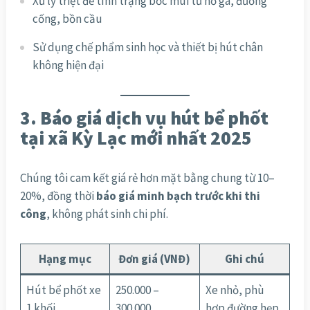
Xử lý triệt để tình trạng bốc mùi từ hố ga, đường
cống, bồn cầu
Sử dụng chế phẩm sinh học và thiết bị hút chân
không hiện đại
3. Báo giá dịch vụ hút bể phốt
tại xã Kỳ Lạc mới nhất 2025
Chúng tôi cam kết giá rẻ hơn mặt bằng chung từ 10–
20%, đồng thời
báo giá minh bạch trước khi thi
công
, không phát sinh chi phí.
Hạng mục
Đơn giá (VNĐ)
Ghi chú
Hút bể phốt xe
250.000 –
Xe nhỏ, phù
1 khối
300.000
hợp đường hẹp