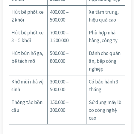
Hút bể phốt xe
400.000 –
Xe tầm trung,
2 khối
500.000
hiệu quả cao
Hút bể phốt xe
700.000 –
Phù hợp nhà
3 – 5 khối
1.200.000
hàng, công ty
Hút bùn hố ga,
500.000 –
Dành cho quán
bể tách mỡ
800.000
ăn, bếp công
nghiệp
Khử mùi nhà vệ
300.000 –
Có bảo hành 3
sinh
500.000
tháng
Thông tắc bồn
150.000 –
Sử dụng máy lò
cầu
300.000
xo công nghệ
cao